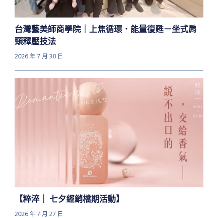
台灣藝美師商學院｜上焦循環．能量復甦－坐式肩
頸釋壓技法
2026 年 7 月 30 日
【粹淬｜ 七夕經銷檔期活動】
2026 年 7 月 27 日