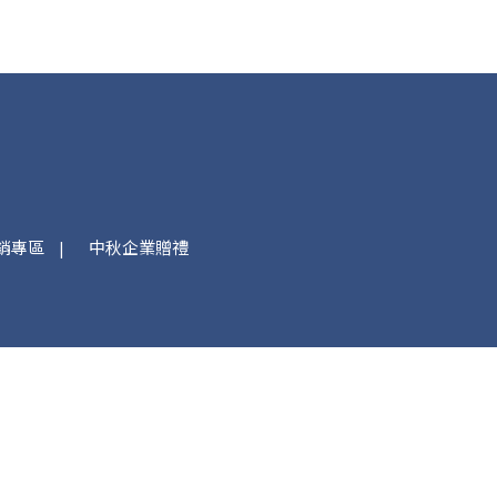
銷專區
中秋企業贈禮
部位置
市前鎮區復興四路12號3F-7