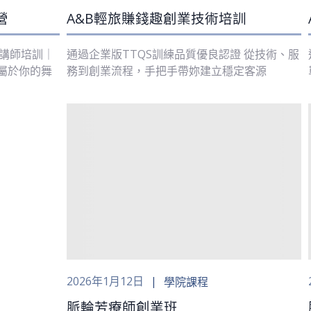
營
A&B輕旅賺錢趣創業技術培訓
牌講師培訓｜
通過企業版TTQS訓練品質優良認證 從技術、服
造屬於你的舞
務到創業流程，手把手帶妳建立穩定客源
2026年1月12日
學院課程
脈輪芳療師創業班