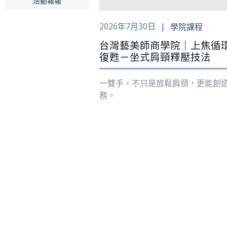
活動報報
2026年7月30日
學院課程
台灣藝美師商學院｜上焦循
復甦－坐式肩頸釋壓技法
一雙手，不只是放鬆肩頸，更能創
務。