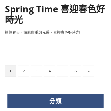
Spring Time 喜迎春色好
時光
這個春天，讓肌膚重啟光采，喜迎春色好時光!
文
1
2
3
4
...
6
»
章
分
頁
分類