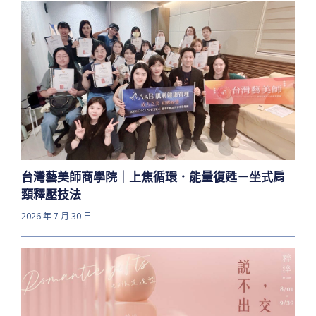
台灣藝美師商學院｜上焦循環．能量復甦－坐式肩
頸釋壓技法
2026 年 7 月 30 日