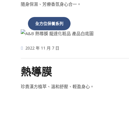
隨身保濕、芳療香氛身心合一。
全方位保養系列
2022 年 11 月 7 日
熱導膜
珍貴漢方植萃、溫和舒壓、輕盈身心。