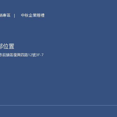
銷專區
中秋企業贈禮
部位置
市前鎮區復興四路12號3F-7