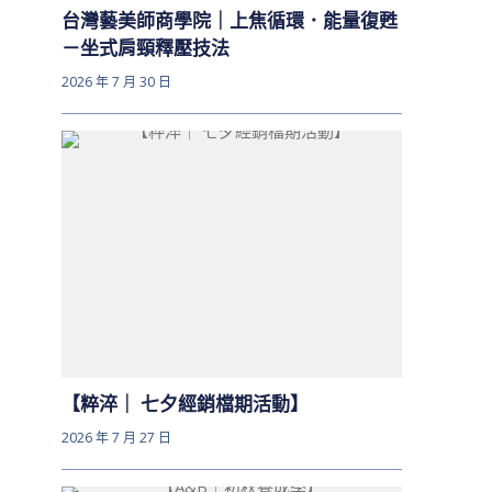
台灣藝美師商學院｜上焦循環．能量復甦
－坐式肩頸釋壓技法
2026 年 7 月 30 日
【粹淬｜ 七夕經銷檔期活動】
2026 年 7 月 27 日