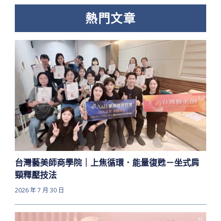
熱門文章
台灣藝美師商學院｜上焦循環．能量復甦－坐式肩
頸釋壓技法
2026 年 7 月 30 日