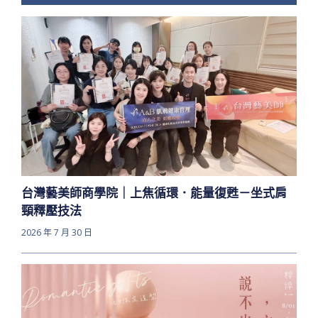
台灣藝美師商學院｜上焦循環．能量復甦－坐式肩
頸釋壓技法
2026 年 7 月 30 日