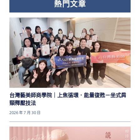
熱門文章
台灣藝美師商學院｜上焦循環．能量復甦－坐式肩
頸釋壓技法
2026 年 7 月 30 日