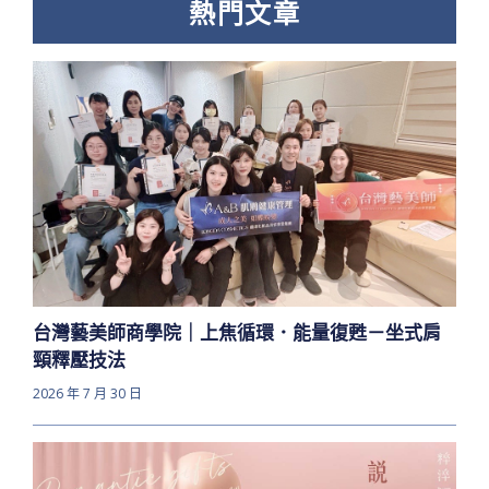
熱門文章
台灣藝美師商學院｜上焦循環．能量復甦－坐式肩
頸釋壓技法
2026 年 7 月 30 日