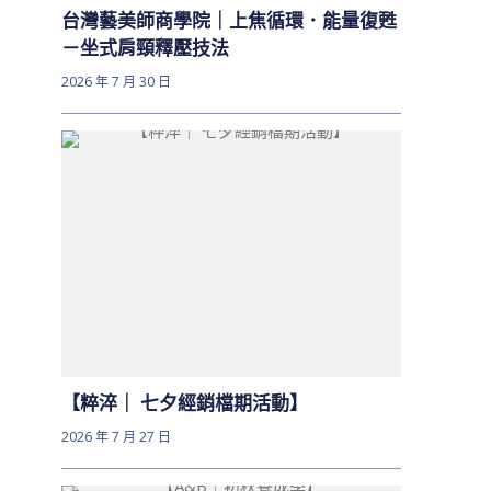
台灣藝美師商學院｜上焦循環．能量復甦
－坐式肩頸釋壓技法
2026 年 7 月 30 日
【粹淬｜ 七夕經銷檔期活動】
2026 年 7 月 27 日