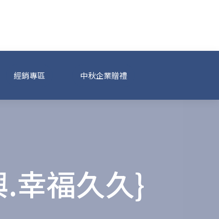
經銷專區
中秋企業贈禮
.幸福久久}