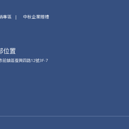
銷專區
中秋企業贈禮
部位置
市前鎮區復興四路12號3F-7