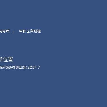
銷專區
中秋企業贈禮
部位置
市前鎮區復興四路12號3F-7