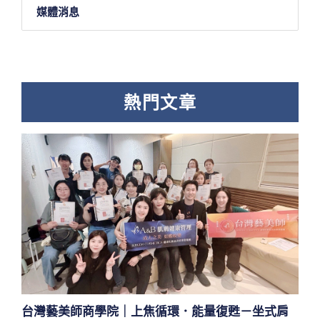
媒體消息
熱門文章
台灣藝美師商學院｜上焦循環．能量復甦－坐式肩