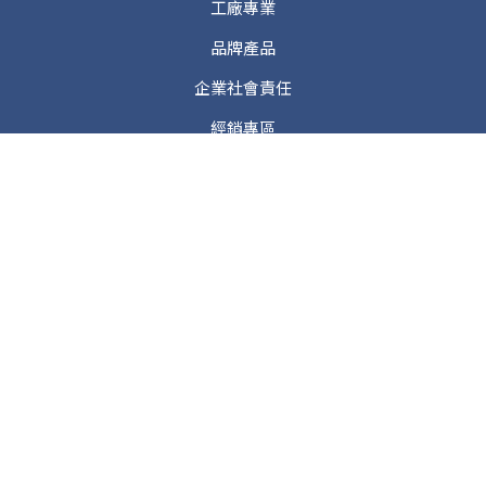
工廠專業
品牌產品
企業社會責任
經銷專區
中秋企業贈禮
07-338-0608
客服專線 週一~週五 9:00-18:00
@ehg9303u
LINE@線上客服
總部位置
高雄市前鎮區復興四路12號3F-7