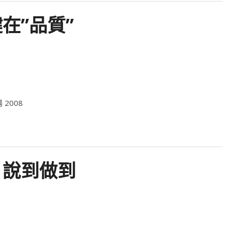
鍵在”品質”
 說到做到