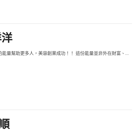
洋洋
的能量幫助更多人，美容創業成功！！ 這份能量並非外在財富、…
事順