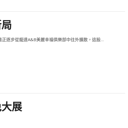
新局
量正逐步從龍達A&B美麗幸福俱樂部中往外擴散，這股…
兔大展