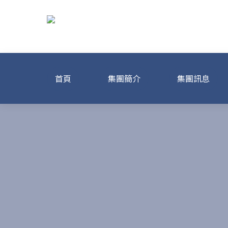
Skip
to
content
龍達化粧品美容
首頁
集團簡介
集團訊息