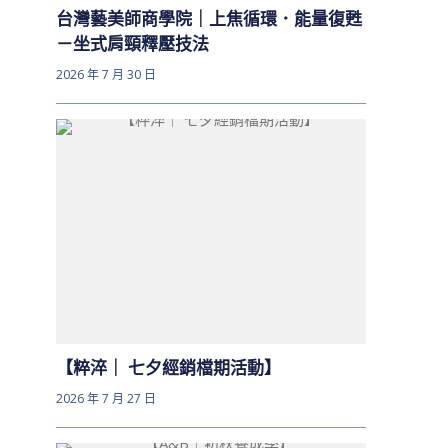
台灣藝美師商學院｜上焦循環．能量復甦
－坐式肩頸釋壓技法
2026 年 7 月 30 日
【粹淬｜ 七夕經銷檔期活動】
2026 年 7 月 27 日