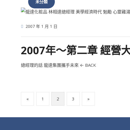
未分類
2007 年 1 月 1 日
2007年～第二章 經營
總經理的話 龍達集團攜手未來 ← BACK
文
«
1
2
3
»
章
分