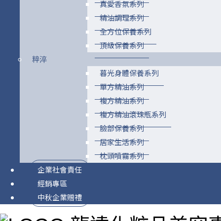
真愛香氛系列
精油調理系列
全方位保養系列
頂級保養系列
粹淬
暮光身體保養系列
單方精油系列
複方精油系列
複方精油滾珠瓶系列
臉部保養系列
居家生活系列
枕頭噴霧系列
企業社會責任
經銷專區
中秋企業贈禮