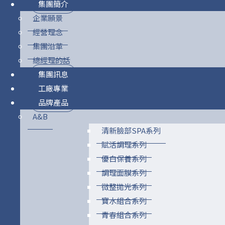
集團簡介
企業願景
經營理念
集團沿革
總經理的話
集團訊息
工廠專業
品牌產品
A&B
清新臉部SPA系列
賦活調理系列
優白保養系列
調理面膜系列
微整拋光系列
寶水組合系列
青春組合系列