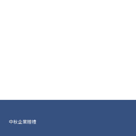
團
集
團
中秋企業贈禮