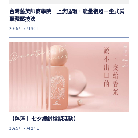
台灣藝美師商學院｜上焦循環．能量復甦－坐式肩
頸釋壓技法
2026 年 7 月 30 日
【粹淬｜ 七夕經銷檔期活動】
2026 年 7 月 27 日