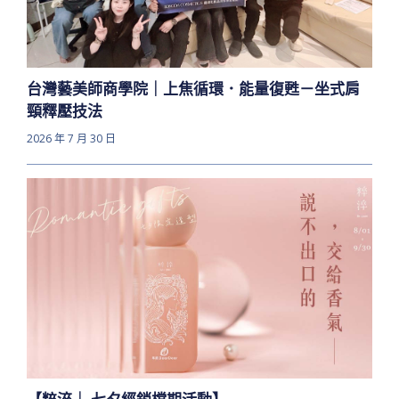
台灣藝美師商學院｜上焦循環．能量復甦－坐式肩
頸釋壓技法
2026 年 7 月 30 日