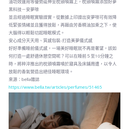
油功效運用等優勢延伸至枕頭噴霧上，枕頭噴霧添加好夢
黑科技－安夢啡
並且經過睡眠實驗證實，從數據上印證出安夢啡可有效降
低緊張情緒並且獲得放鬆，再藉由芳香精油加乘之下，使
大腦得以輕鬆切起睡眠模式。
安心成分天天用、質感包裝-打造美夢儀式感
好好準備睡前儀式感，一場美好睡眠就不再是奢望，該如
何打造一處舒適休憩空間呢？可以在睡前５至10分鐘之
時，將粹淬推出的枕頭噴霧噴於寢具及床鋪周遭，以令人
放鬆的香氣營造出絕佳睡眠環境。
來源：bella雜誌
https://www.bella.tw/articles/perfumes/51465