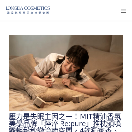
壓力是失眠主因之一！ＭIT精油香氛
美學品牌「粹淬 Re:pure」推枕頭噴
霧輕鬆秒變治癒空間，4款獨家香、