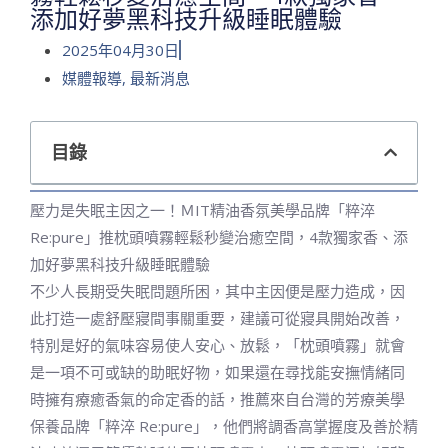
添加好夢黑科技升級睡眠體驗
2025年04月30日
媒體報導
,
最新消息
目錄
壓力是失眠主因之一！ＭIT精油香氛美學品牌「粹淬
Re:pure」推枕頭噴霧輕鬆秒變治癒空間，4款獨家香、添
加好夢黑科技升級睡眠體驗
不少人長期受失眠問題所困，其中主因便是壓力造成，因
此打造一處舒壓寢間事關重要，建議可從寢具開始改善，
特別是好的氣味容易使人安心、放鬆，「枕頭噴霧」就會
是一項不可或缺的助眠好物，如果還在尋找能安撫情緒同
時擁有療癒香氣的命定香的話，推薦來自台灣的芳療美學
保養品牌「粹淬 Re:pure」，他們將調香高掌握度及善於精