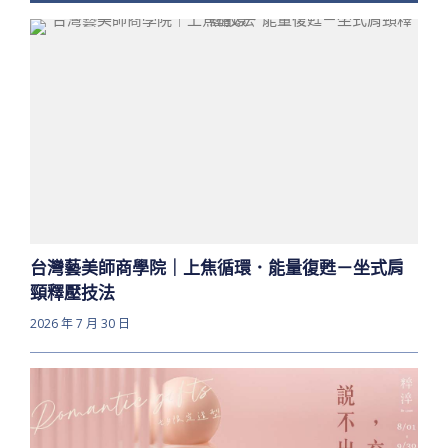
台灣藝美師商學院｜上焦循環．能量復甦－坐式肩
頸釋壓技法
2026 年 7 月 30 日