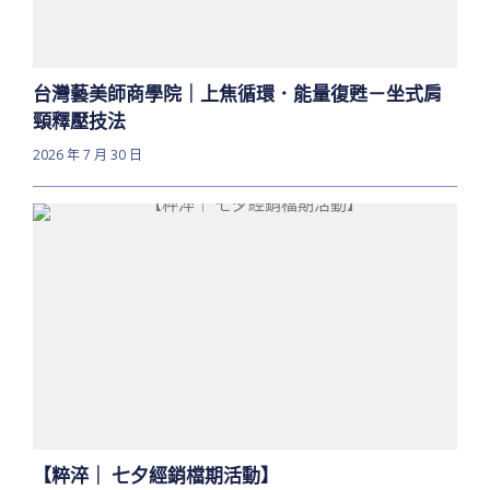
台灣藝美師商學院｜上焦循環．能量復甦－坐式肩
頸釋壓技法
2026 年 7 月 30 日
【粹淬｜ 七夕經銷檔期活動】