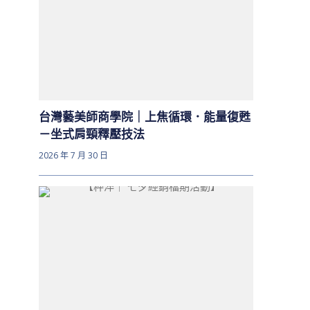
台灣藝美師商學院｜上焦循環．能量復甦
－坐式肩頸釋壓技法
2026 年 7 月 30 日