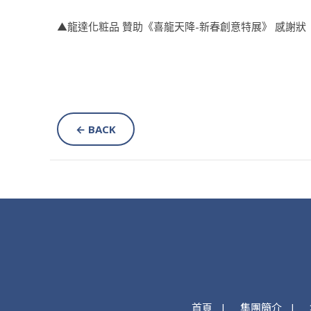
▲龍達化粧品 贊助《喜龍天降-新春創意特展》 感謝狀
← BACK
首頁
集團簡介