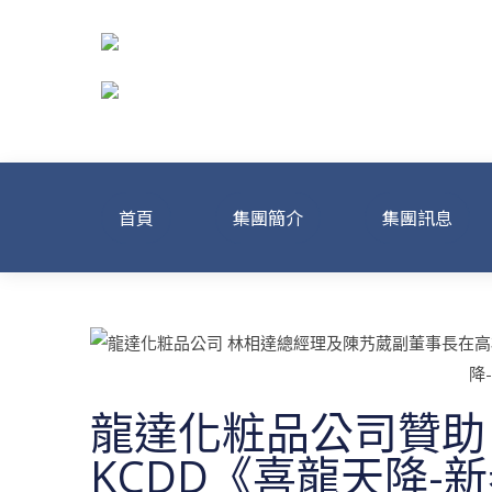
首頁
集團簡介
集團訊息
龍達化粧品公司贊助
KCDD《喜龍天降-