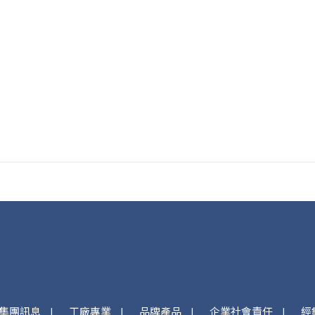
集團訊息
工廠專業
品牌產品
企業社會責任
經