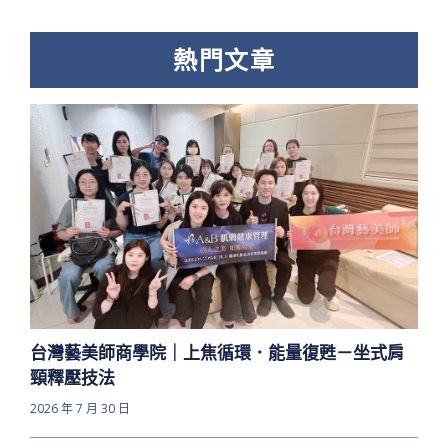
熱門文章
台灣藝美師商學院｜上焦循環．能量復甦－坐式肩
頸釋壓技法
2026 年 7 月 30 日