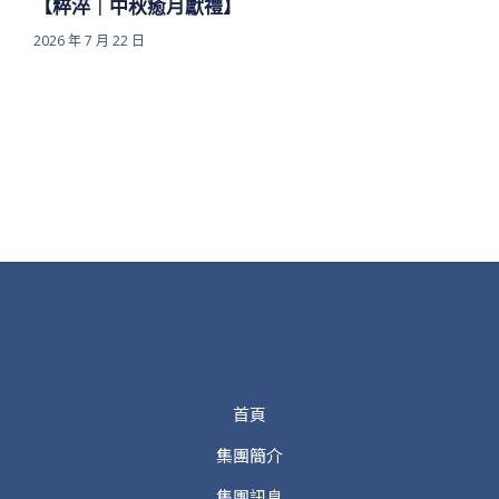
【粹淬｜中秋癒月獻禮】
2026 年 7 月 22 日
首頁
集團簡介
集團訊息