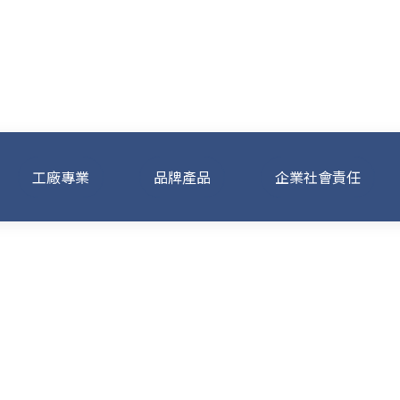
事業集團
事業集團
工廠專業
品牌產品
企業社會責任