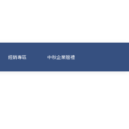
經銷專區
中秋企業贈禮