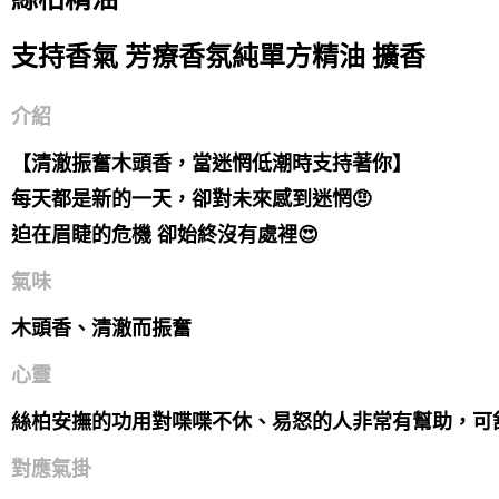
支持香氣 芳療香氛純單方精油 擴香
介紹
【清澈振奮木頭香，當迷惘低潮時支持著你】
每天都是新的一天，卻對未來感到迷惘🤨
迫在眉睫的危機 卻始終沒有處裡😍
氣味
木頭香、清澈而振奮
心靈
絲柏安撫的功用對喋喋不休、易怒的人非常有幫助，可
對應氣掛