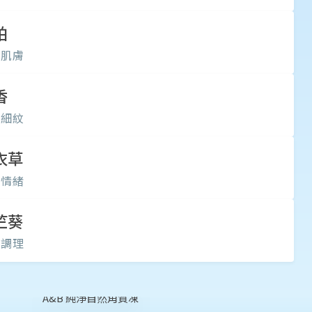
柏
斂肌膚
香
化細紋
衣草
定情緒
竺葵
衡調理