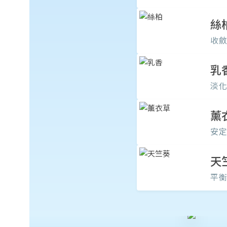
絲
收
乳
淡
薰
安
天
平