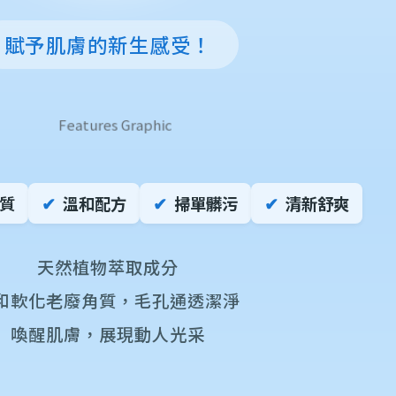
賦予肌膚的新生感受！
✔
✔
✔
質
溫和配方
掃單髒污
清新舒爽
天然植物萃取成分
和軟化老廢角質，毛孔通透潔淨
喚醒肌膚，展現動人光采