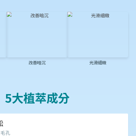
改善暗沉
光滑細緻
5大植萃成分
松
化毛孔