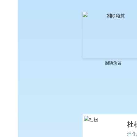
謝除角質
杜
淨