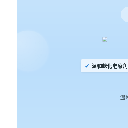
✔
溫和軟化老廢角
溫