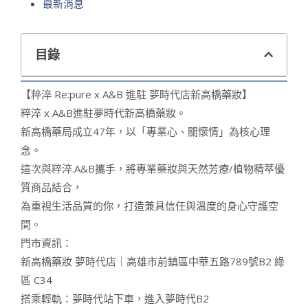
最新消息
目錄
【粹淬 Re:pure x A&B 進駐 夢時代店新高橋藥妝】
粹淬 x A&B進駐夢時代新高橋藥妝。
新高橋藥局成立47年，以「專業心、關懷情」為核心理
念。
這次與粹淬.A&B攜手，將專業藥妝與天然芳療/植物精萃優
質商品結合，
為重視生活品質的你，打造兼具信任與溫度的身心守護空
間。
門市資訊：
新高橋藥妝 夢時代店｜高雄市前鎮區中華五路789號B2 綠
區 C34
搭乘輕軌：夢時代站下車，進入夢時代B2