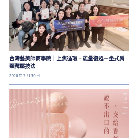
台灣藝美師商學院｜上焦循環．能量復甦－坐式肩
頸釋壓技法
2026 年 7 月 30 日