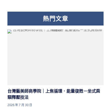
熱門文章
台灣藝美師商學院｜上焦循環．能量復甦－坐式肩
頸釋壓技法
2026 年 7 月 30 日