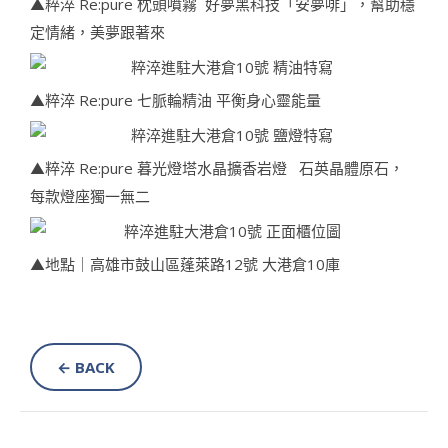
▲粹淬 Re:pure 枕頭噴霧 好夢黑科技「安夢啡」，幫助穩
定情緒，美夢跟著來
▲粹淬 Re:pure 七脈輪精油 平衡身心靈能量
▲粹淬 Re:pure 暮光燈塔水晶擴香岩燈 石英晶體原石，
每款燈座獨一無二
▲地點｜高雄市鼓山區蓬萊路12號 大港倉10庫
← BACK