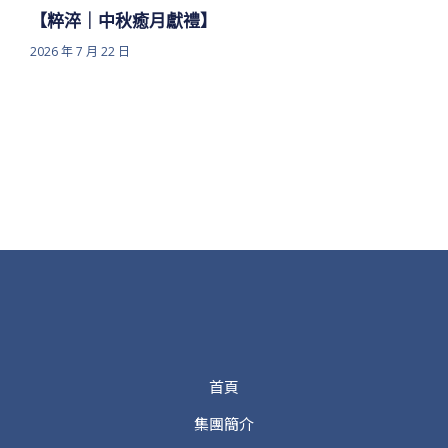
【粹淬｜中秋癒月獻禮】
2026 年 7 月 22 日
首頁
集團簡介