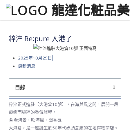
粹淬 Re:pure 入港了
2025年10月29日
最新消息
目錄
粹淬正式進駐【大港倉10號】，在海與風之間，展開一段
療癒而純粹的香氣旅程。
🏝️看海景・吹海風・聞香氛
大港倉，是一座誕生於50年代碼頭倉庫的在地禮物商店。