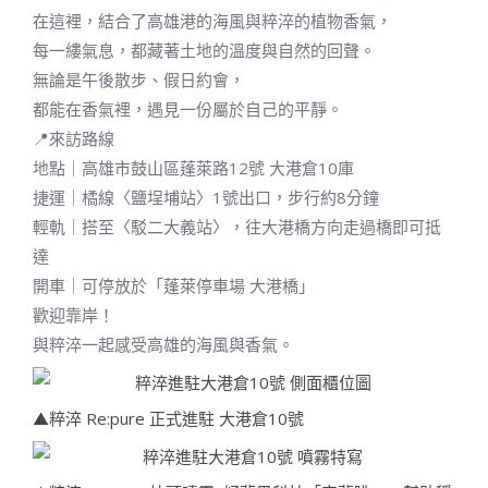
在這裡，結合了高雄港的海風與粹淬的植物香氣，
每一縷氣息，都藏著土地的溫度與自然的回聲。
無論是午後散步、假日約會，
都能在香氣裡，遇見一份屬於自己的平靜。
📍來訪路線
地點｜高雄市鼓山區蓬萊路12號 大港倉10庫
捷運｜橘線〈鹽埕埔站〉1號出口，步行約8分鐘
輕軌｜搭至〈駁二大義站〉，往大港橋方向走過橋即可抵
達
開車｜可停放於「蓬萊停車場 大港橋」
歡迎靠岸！
與粹淬一起感受高雄的海風與香氣。
▲粹淬 Re:pure 正式進駐 大港倉10號