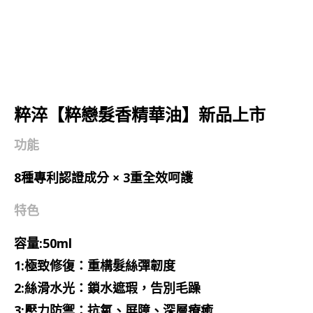
粹淬【粹戀髮香精華油】新品上市
功能
8種專利認證成分 × 3重全效呵護
特色
容量:50ml
1:極致修復：重構髮絲彈韌度
2:絲滑水光：鎖水遮瑕，告別毛躁
3:壓力防禦：抗氧、屏障、深層療癒