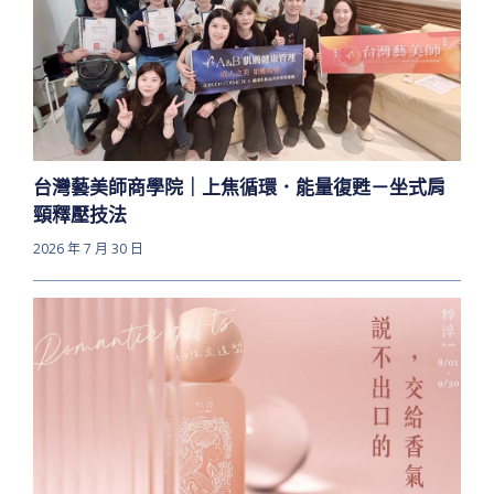
台灣藝美師商學院｜上焦循環．能量復甦－坐式肩
頸釋壓技法
2026 年 7 月 30 日