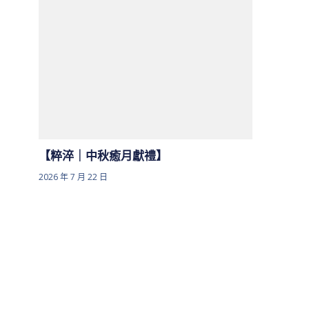
【粹淬｜中秋癒月獻禮】
2026 年 7 月 22 日