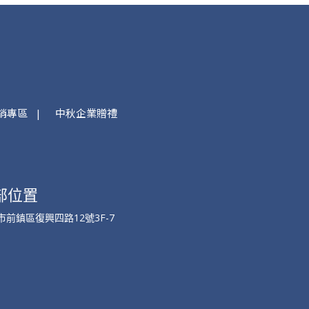
銷專區
中秋企業贈禮
部位置
市前鎮區復興四路12號3F-7