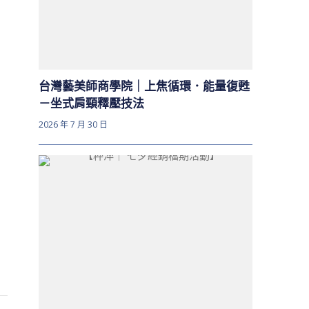
台灣藝美師商學院｜上焦循環．能量復甦
－坐式肩頸釋壓技法
2026 年 7 月 30 日