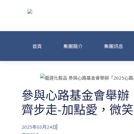
Skip
to
content
龍達化粧品美容
首頁
集團簡介
集團訊息
參與心路基金會舉辦「
齊步走-加點愛，微
2025年03月24日