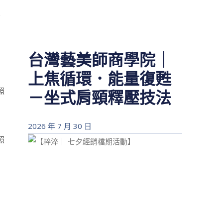
豐
，
台灣藝美師商學院｜
上焦循環．能量復甦
－坐式肩頸釋壓技法
2026 年 7 月 30 日