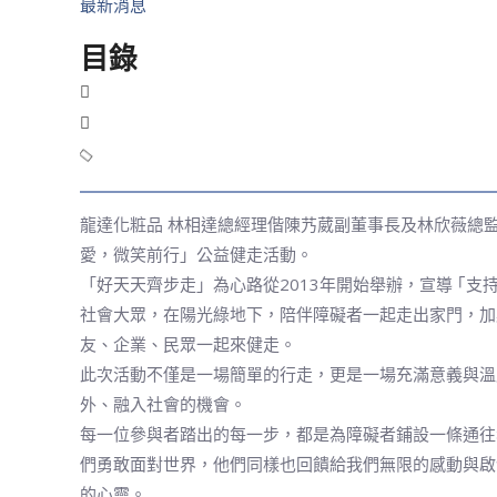
最新消息
目錄
龍達化粧品 林相達總經理偕陳艿葳副董事長及林欣薇總監
愛，微笑前行」公益健走活動。
「好天天齊步走」為心路從2013年開始舉辦，宣導 ｢
社會大眾，在陽光綠地下，陪伴障礙者一起走出家門，加點
友、企業、民眾一起來健走。
此次活動不僅是一場簡單的行走，更是一場充滿意義與溫
外、融入社會的機會。
每一位參與者踏出的每一步，都是為障礙者鋪設一條通往
們勇敢面對世界，他們同樣也回饋給我們無限的感動與啟
的心靈。