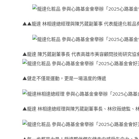
▲▲龍達 林相達總經理與陳艿葳副董事 代表龍達化粧品
▲龍達 陳艿葳副董事長 代表高雄市美容顧問技術研究協
▲健走不僅是運動，更是一場溫度的傳遞
▲龍達 林相達總經理與陳艿葳副董事長、林欣薇總監、
▲每一步都是力量！龍達夥伴們在健走中感受生命力，為