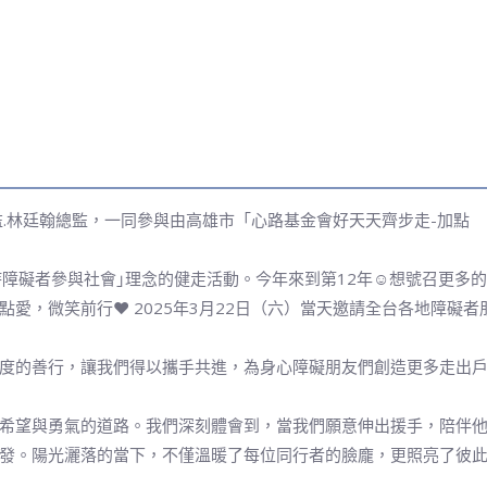
.林廷翰總監，一同參與由高雄市「心路基金會好天天齊步走-加點
支持障礙者參與社會｣理念的健走活動。今年來到第12年☺想號召更多的
愛，微笑前行❤ 2025年3月22日（六）當天邀請全台各地障礙者
度的善行，讓我們得以攜手共進，為身心障礙朋友們創造更多走出
希望與勇氣的道路。我們深刻體會到，當我們願意伸出援手，陪伴
發。陽光灑落的當下，不僅溫暖了每位同行者的臉龐，更照亮了彼