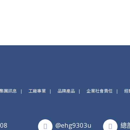
集團訊息
工廠專業
品牌產品
企業社會責任
經
608
@ehg9303u
總