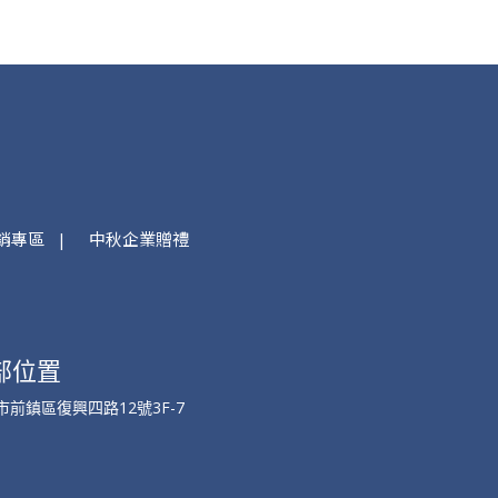
銷專區
中秋企業贈禮
部位置
市前鎮區復興四路12號3F-7