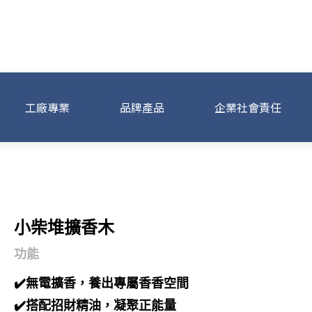
工廠專業
品牌產品
企業社會責任
小柴堆擴香木
功能
✔️無電擴香，養出專屬香香空間
✔️搭配招財精油，凝聚正能量