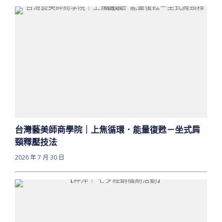
台灣藝美師商學院｜上焦循環．能量復甦－坐式肩
頸釋壓技法
2026 年 7 月 30 日