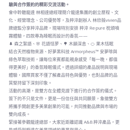
驗與合作簽約的精彩交流活動。
會中聆聽龍達 林相達總經理簡介龍達集團的創立歷程、文
化、經營理念、公司優勢等，及粹淬創辦人 林欣薇vivien品
牌總監分享粹淬品牌，現場特別安排 粹淬 Re·pure 枕頭噴
霧體驗，四款專為睡眠而設計的香氛——
🌲 森之絮語、🌸 花語恬萝、🌳 木韻深息、🍊 果木恬眠
結合天然植物來源、好夢黑科技 Armorpheus™ 安夢啡與
綠色萃取技術，讓每位來賓都能親身感受「每一晚，都值
得更美好」的香氛睡眠儀式。透過詳細的產品說明與現場
體驗，國際買家不僅了解產品特色與優勢，也對品牌的品
質堅持留下深刻印象。
活動的高潮，是雙方在全體見證下進行的合作簽約儀式。
簽下的不只是文件，更是一份信任與共同願景，象徵雙方
將攜手開創更多美業創業的可能，共同推動品牌與市場的
雙向成長。
緊接著參觀龍達總部，大家近距離認識 A&B.粹淬產品，更
能感受到龍達在美業領域的專業與用心。