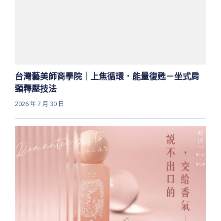
台灣藝美師商學院｜上焦循環．能量復甦－坐式肩
頸釋壓技法
2026 年 7 月 30 日