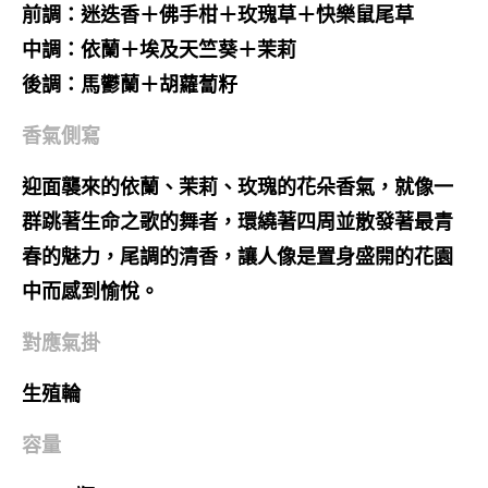
前調：迷迭香＋佛手柑＋玫瑰草＋快樂鼠尾草
中調：依蘭＋埃及天竺葵＋茉莉
後調：馬鬱蘭＋胡蘿蔔籽
香氣側寫
迎面襲來的依蘭、茉莉、玫瑰的花朵香氣，就像一
群跳著生命之歌的舞者，環繞著四周並散發著最青
春的魅力，尾調的清香，讓人像是置身盛開的花園
中而感到愉悅。
對應氣掛
生殖輪
容量