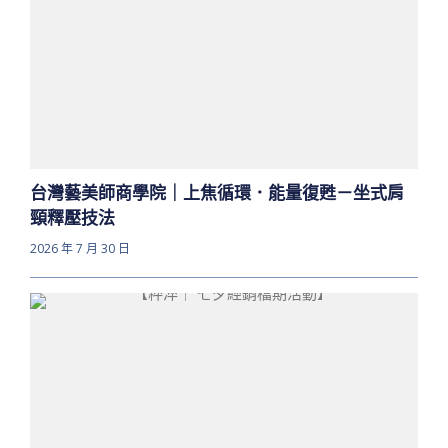
台灣藝美師商學院｜上焦循環．能量復甦－坐式肩
頸釋壓技法
2026 年 7 月 30 日