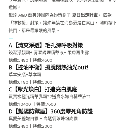
遺憾。
龍達 A&B 藝美師團隊為妳策劃了
夏日出走計畫
， 四款
「神救援」對策，讓妳無論在海島還是在高山， 隨時按下
快門，都是最耀眼的風景。
—
A【清爽淨透】毛孔深呼吸對策
皎潔淨顏霜+ 青春調理精華液+ 柔膚再生露
總價:5480
｜
特價:4500
B【控油平衡】擺脫悶熱油光out!
草本安瓶+草本霜
總價:6180
｜
特價:5000
C【聚光煥白】打造亮白肌底
買寶水極光精華乳霜*2送寶水嫩白精華液*1
總價:10400
｜
特價:7600
D【豔陽防禦盾】360度零死角防護
真愛美體嫩白霜
+ 高透氧珍珠粉底霜
總價:2480
｜
特價:2000