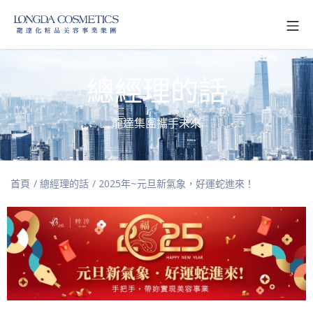
總經理的話
龍達集團攜手未來
首頁
/ 總經理的話
/ 2025年~元旦新氣象，好運蛇進來！