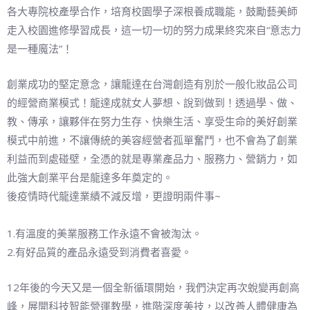
各大專院校產學合作，培育校園學子深根養成職能，鼓勵藝美師
走入校園進修學習成長，這一切一切的努力成果終究來自“意志力
是一種魔法”！
創業成功的堅定意念，讓龍達在台灣創造有別於一般化妝品公司
的經營商業模式！龍達成就女人夢想、說到做到！透過學、做、
教、傳承，讓夥伴在努力生存、快樂生活、享受生命的美好創業
模式中前進，不讓傳統的美容經營者孤單奮鬥，也不會為了創業
利益而到處碰壁，全憑的就是專業產品力、服務力、營銷力，如
此強大創業平台是龍達多年奠定的。
後疫情時代龍達業績不減反增，更證明兩件事~
1.有溫度的美業服務工作永遠不會被淘汰。
2.有好品質的產品永遠受到消費者喜愛。
12年後的今天又是一個全新循環開始，我們決定再次蛻變再創高
峰，展開科技智能營運教學，進階深度美技，以改善人體健康為