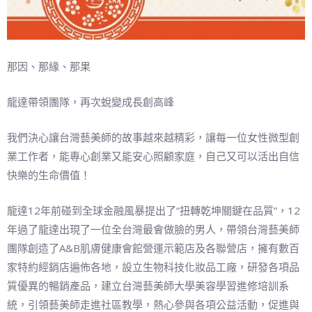
那因、那緣、那果
龍達帶領團隊，再次蛻變成長創高峰
我們決心讓台灣藝美師的故事越來越精彩，讓每一位女性微型創
業工作者，能專心創業又能安心照顧家庭，自己又可以活出自信
快樂的生命價值！
龍達12年前碰到全球金融風暴提出了“扭轉乾坤關鍵在品質”，12
年過了龍達出現了一位全台灣最會做臉的男人，帶領台灣藝美師
團隊創造了A&B肌膚健康會館營運示範店及各聯營店，擁有數百
家特約經銷店遍佈各地，設立生物科技化妝品工廠，研發各項品
質優異的暢銷產品，建立台灣藝美師大學美容學習進修培訓系
統，引領藝美師走進社區教學，熱心參與各項公益活動，促進與