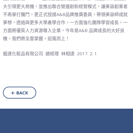
大引領更大商機，並推出聯合營運創新經營模式，讓美容創業者
不再單打獨鬥，更正式授證A&B品牌推廣委員，帶領美容師成就
夢想，透過與更多大學產學合作，一方面強化團隊學習成長，一
方面將優質人力資源導入企業，今年是A&B 品牌成長的大好良
機，我們將全面掌握，迎風而上！
龍達化粧品有限公司 總經理 林相達 2017. 2. 1
← BACK