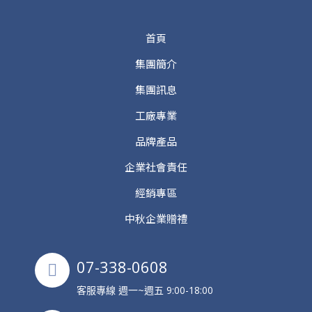
首頁
集團簡介
集團訊息
工廠專業
品牌產品
企業社會責任
經銷專區
中秋企業贈禮
07-338-0608
客服專線 週一~週五 9:00-18:00