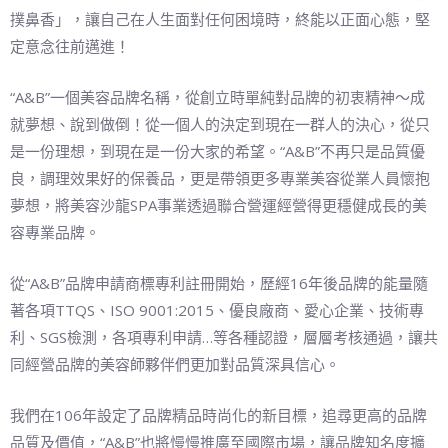
撲鼻香」，讓自己在人生面對任何困境時，終能以正面心態，堅
定意念往前邁進！
“A&B”一個美容品牌名稱，從創立時單純對品牌的初衷精神～成
就夢想、說到做倒！從一個人的決定到現在一群人的決心，從只
是一份理想，到現在是一份大家的希望。“A&B”不再只是品質優
良，調理效果好的保養品，更是帶領更多專業美容從業人員懷抱
夢想，將美容沙龍SPA事業透過聯合營運經營得更穩健成長的美
容專業品牌。
從“A&B”品牌申請商標專利註冊開始，歷經16年後品牌的能量隨
著各項TTQS、ISO 9001:2015、優良廠商、愛心企業、技術專
利、SGS檢測，各項專利申請…等各種認證，層層考核通過，讓共
同經營品牌的美容師夥伴們更加對品質深具信心。
我們在106年設定了品牌精品時尚化的新目標，追尋更高的品牌
品質及價值，“A&B”也將慢慢推廣至國際市場，讓品牌知名度擴