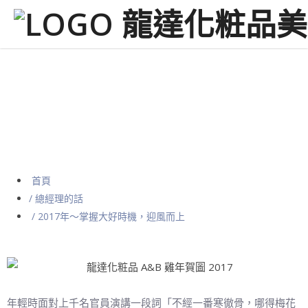
總經理的話
龍達集團攜手未來
首頁
/ 總經理的話
/ 2017年～掌握大好時機，迎風而上
年輕時面對上千名官員演講一段詞「不經一番寒徹骨，哪得梅花