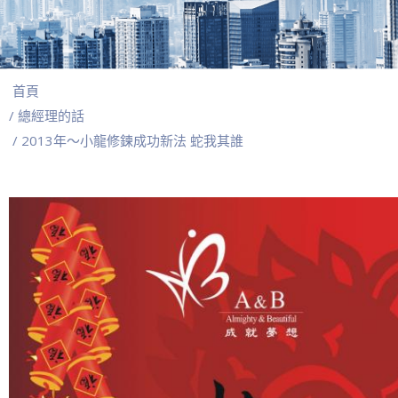
首頁
/ 總經理的話
/ 2013年～小龍修鍊成功新法 蛇我其誰