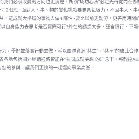
而我們必須改變的方向也更清楚，所謂”成功心法”必定先得從內在修
寸2.任性~面對人、事、物的變化挑戰要更具包容力，不因事大、事
益，能成就大格局的事物去做4.隋性~要比以前更勤勞，更善用時間
要以自身能力去思考是否實際可行?外在的誘惑太多，謹言慎行，不
.執行力，學好並落實行動去做，輔以團隊資源”共生”、”共享”的彼此
各地包括國外經銷通路皆能在”共同成就夢想”的理念下，將龍達A
有您的參與，讓我們更快的一起邁向事業高峯。