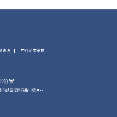
銷專區
中秋企業贈禮
部位置
市前鎮區復興四路12號3F-7