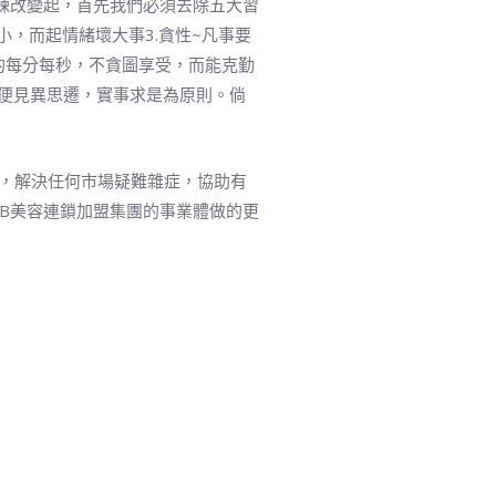
鍊改變起，首先我們必須去除五大習
小，而起情緒壞大事3.貪性~凡事要
的每分每秒，不貪圖享受，而能克勤
隨便見異思遷，實事求是為原則。倘
合作，解決任何市場疑難雜症，協助有
&B美容連鎖加盟集團的事業體做的更