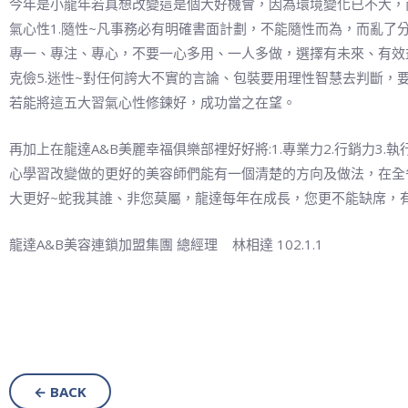
今年是小龍年若真想改變這是個大好機會，因為環境變化已不大，
氣心性1.隨性~凡事務必有明確書面計劃，不能隨性而為，而亂了分
專一、專注、專心，不要一心多用、一人多做，選擇有未來、有效
克儉5.迷性~對任何誇大不實的言論、包裝要用理性智慧去判斷，
若能將這五大習氣心性修鍊好，成功當之在望。
再加上在龍達A&B美麗幸福俱樂部裡好好將:1.專業力2.行銷力3
心學習改變做的更好的美容師們能有一個清楚的方向及做法，在全省
大更好~蛇我其誰、非您莫屬，龍達每年在成長，您更不能缺席，
龍達A&B美容連鎖加盟集團 總經理 林相達 102.1.1
← BACK