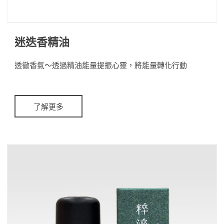
迷迭香精油
透徹香氣～透過精油能量提振心靈，將能量轉化行動
了解更多