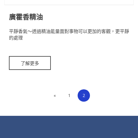
廣霍香精油
平靜香氣～透過精油能量面對事物可以更加的客觀，更平靜
的處理
了解更多
«
1
2