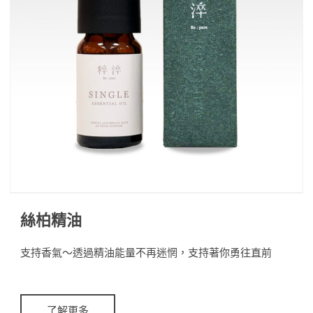
絲柏精油
支持香氣～透過精油能量不再迷惘，支持著你勇往直前
了解更多